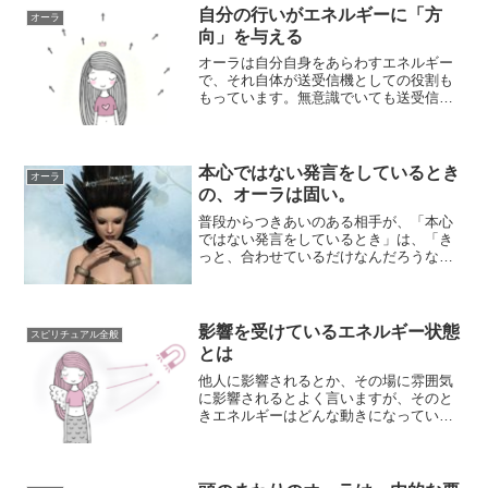
自分の行いがエネルギーに「方
オーラ
向」を与える
オーラは自分自身をあらわすエネルギー
で、それ自体が送受信機としての役割も
もっています。無意識でいても送受信は
自然に行われるのですが、意識して「こ
ういう方向に...
本心ではない発言をしているとき
オーラ
の、オーラは固い。
普段からつきあいのある相手が、「本心
ではない発言をしているとき」は、「き
っと、合わせているだけなんだろうな」
とか「本心では、別の意見があるのだろ
うな」と、な...
影響を受けているエネルギー状態
スピリチュアル全般
とは
他人に影響されるとか、その場に雰囲気
に影響されるとよく言いますが、そのと
きエネルギーはどんな動きになっている
のかを解説してみます。他人に影響され
ている状態と...