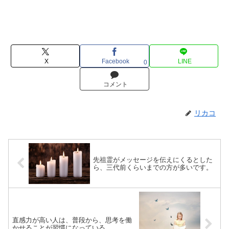
X
Facebook
LINE
0
コメント
リカコ
先祖霊がメッセージを伝えにくるとした
ら、三代前くらいまでの方が多いです。
直感力が高い人は、普段から、思考を働
かせることが習慣になっている。