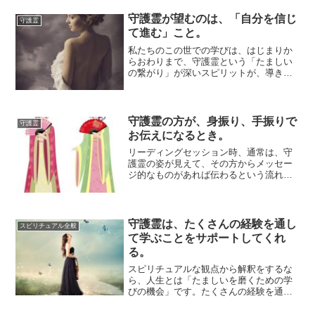
守護霊が望むのは、「自分を信じ
守護霊
て進む」こと。
私たちのこの世での学びは、はじまりか
らおわりまで、守護霊という「たましい
の繋がり」が深いスピリットが、導きを
しています。この人生の学びは、私たち
の自主性が尊...
守護霊の方が、身振り、手振りで
守護霊
お伝えになるとき。
リーディングセッション時、通常は、守
護霊の姿が見えて、その方からメッセー
ジ的なものがあれば伝わるという流れな
のですが、ときどき、「身振り、手振
り」の動作をと...
守護霊は、たくさんの経験を通し
スピリチュアル全般
て学ぶことをサポートしてくれ
る。
スピリチュアルな観点から解釈をするな
ら、人生とは「たましいを磨くための学
びの機会」です。たくさんの経験を通し
て、さまざまな知恵をみにつけ、人とし
て成長するこ...