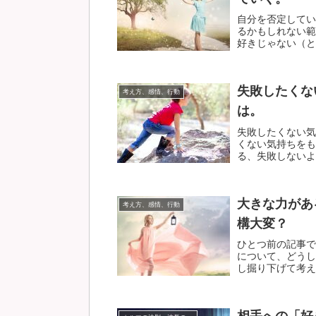
自分を否定してい
るかもしれない範
好きじゃない（と思
失敗したくな
考え方、感情、行動
は。
失敗したくない気
くない気持ちをも
る、失敗しないよう
大きな力があ
考え方、感情、行動
構大変？
ひとつ前の記事で
について、どうし
し掘り下げて考えて