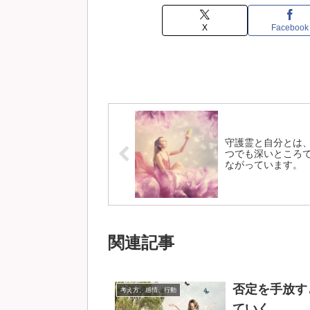
X
Facebook
守護霊と自分とは
つでも深いところ
ながっています。
関連記事
否定を手放す
考え方、感情、行動
ていく。