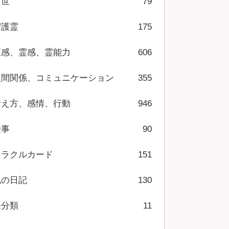
前世
79
守護霊
175
直感、霊感、霊能力
606
人間関係、コミュニケーション
355
考え方、感情、行動
946
仕事
90
オラクルカード
151
私の日記
130
未分類
11