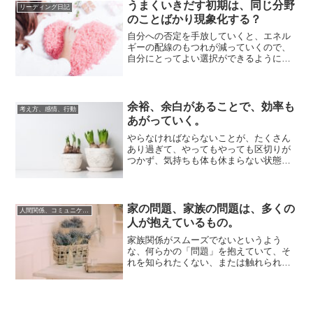
うまくいきだす初期は、同じ分野
リーディング日記
のことばかり現象化する？
自分への否定を手放していくと、エネル
ギーの配線のもつれが減っていくので、
自分にとってよい選択ができるようにな
り可能性が広がります。その上で、エネ
ルギーのめぐ...
余裕、余白があることで、効率も
考え方、感情、行動
あがっていく。
やらなければならないことが、たくさん
あり過ぎて、やってもやっても区切りが
つかず、気持ちも体も休まらない状態に
なることがあります。こういうときは、
やるべき事柄...
家の問題、家族の問題は、多くの
人間関係、コミュニケーション
人が抱えているもの。
家族関係がスムーズでないというよう
な、何らかの「問題」を抱えていて、そ
れを知られたくない、または触れられた
くないために、友だち付き合いや恋愛な
どの、深い人間...