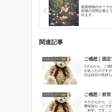
観葉植物のオーラ
部屋の空間を整え
れます。
関連記事
ご感想｜固定
リーディングのご感想
Tさんから、ご感
があったのですが
日は自分の気持ちが
ご感想：前世
リーディングのご感想
ＮＳさんから、ご
興味深かったです
「科学」です。これ