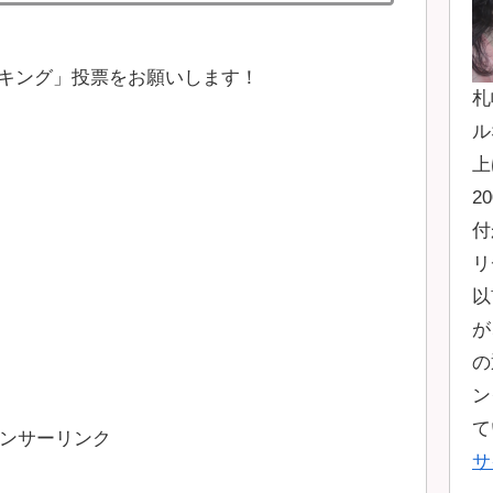
キング」投票をお願いします！
札
ル
上
2
付
リ
以
が
の
ン
て
ンサーリンク
サ