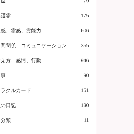
前世
79
守護霊
175
直感、霊感、霊能力
606
人間関係、コミュニケーション
355
考え方、感情、行動
946
仕事
90
オラクルカード
151
私の日記
130
未分類
11