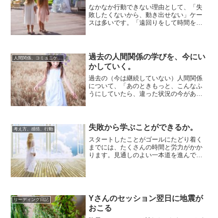
なかなか行動できない理由として、「失
敗したくないから、動き出せない」ケー
スは多いです。「遠回りをして時間を無
駄にしたくないので、結果が見通せない
ことはやりた...
過去の人間関係の学びを、今にい
人間関係、コミュニケーション
かしていく。
過去の（今は継続していない）人間関係
について、「あのときもっと、こんなふ
うにしていたら、違った状況の今があっ
たのではないか」とか、「今の自分の感
覚で、あの頃...
失敗から学ぶことができるか。
考え方、感情、行動
スタートしたことがゴールにたどり着く
までには、たくさんの時間と労力がかか
ります。見通しのよい一本道を進んでい
ける状況にはならず、曲がりくねってわ
かりにくい道...
Yさんのセッション翌日に地震が
リーディング日記
おこる