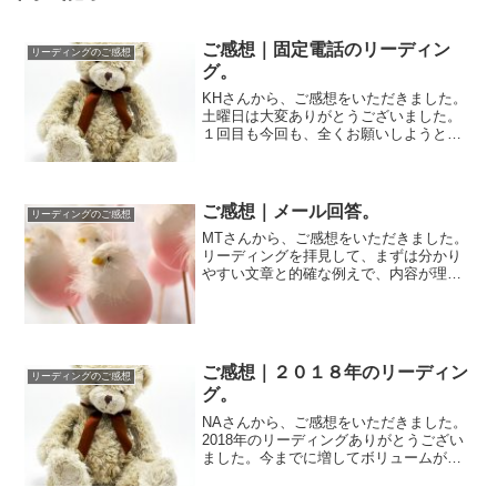
ご感想｜固定電話のリーディン
リーディングのご感想
グ。
KHさんから、ご感想をいただきました。
土曜日は大変ありがとうございました。
１回目も今回も、全くお願いしようとか
考えてもいなかったのに、ブログの案内
を見て突然...
ご感想｜メール回答。
リーディングのご感想
MTさんから、ご感想をいただきました。
リーディングを拝見して、まずは分かり
やすい文章と的確な例えで、内容が理解
しやすい点が素晴らしい思いました。内
容はかなり...
ご感想｜２０１８年のリーディン
リーディングのご感想
グ。
NAさんから、ご感想をいただきました。
2018年のリーディングありがとうござい
ました。今までに増してボリュームがあ
り、より日々に活かしやすい内容に感じ
ました...