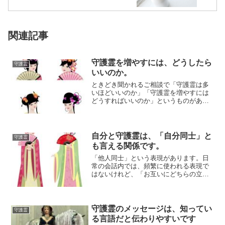
関連記事
守護霊を増やすには、どうしたら
守護霊
いいのか。
ときどき聞かれるご相談で「守護霊は多
いほどいいのか」「守護霊を増やすには
どうすればいいのか」というものがあり
ます。守護霊というのは、その人とのた
ましいのつな...
自分と守護霊は、「自分同士」と
守護霊
も言える関係です。
「他人同士」という表現があります。日
常の会話内では、頻繁に使われる表現で
はないけれど、「お互いにどちらの立場
からみても他人であること」を強調する
ような意味合...
守護霊のメッセージは、知ってい
守護霊
る言語だと伝わりやすいです