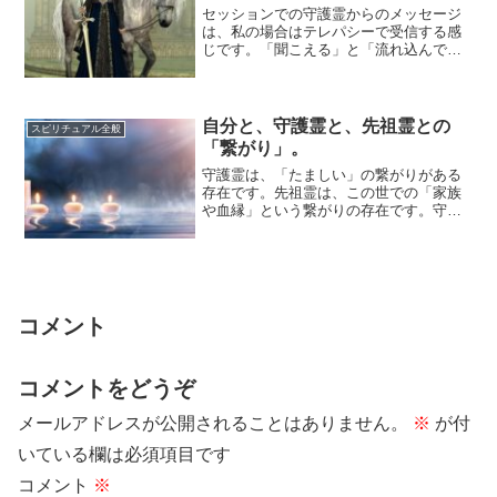
セッションでの守護霊からのメッセージ
は、私の場合はテレパシーで受信する感
じです。「聞こえる」と「流れ込んでき
てわかる」の中間くらいです。このとき
の聞こえ方は...
自分と、守護霊と、先祖霊との
スピリチュアル全般
「繋がり」。
守護霊は、「たましい」の繋がりがある
存在です。先祖霊は、この世での「家族
や血縁」という繋がりの存在です。守護
霊は、この世で人として生きる学びを、
見守っている...
コメント
コメントをどうぞ
メールアドレスが公開されることはありません。
※
が付
いている欄は必須項目です
コメント
※