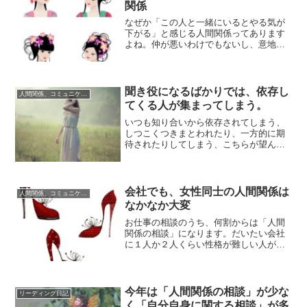
関係
なぜか「この人と一緒にいるとやる気が
下がる」と感じる人間関係ってあります
よね。仲が悪いわけでもないし、意地悪
をされているわけでもないのに。相手は
普通にいい人...
聞き役になるばかりでは、依存し
人間関係、コミュニケーション
てくる人が集まってしまう。
いつも知り合いから依存されてしまう、
しつこくつきまとわれたり、一方的に期
待されたりしてしまう、こちらが望んで
いない人間関係を要求してくるような相
手がなぜか周...
会社でも、女性同士の人間関係は
人間関係、コミュニケーション
なかなか大変
お仕事の相談のうち、何割からは「人間
関係の相談」になります。だいたい会社
に１人か２人くらい性格が難しい人がい
て、なかにはボスママのような変なリー
ダシップをと...
今年は「人間関係の相談」が少な
リーディング日記
く「自分自身に関する相談」が多