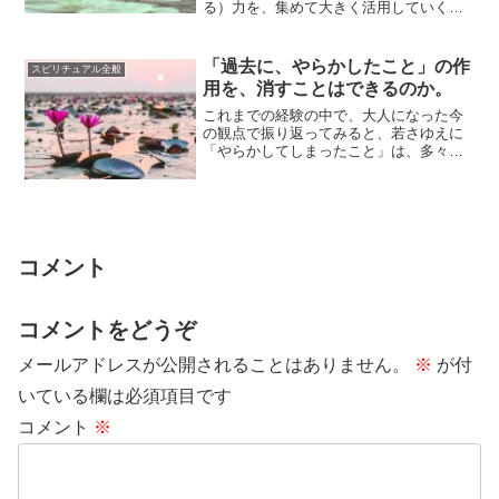
る）力を、集めて大きく活用していくこ
とができる場所です。すべての人が、意
識的であれ、無...
「過去に、やらかしたこと」の作
スピリチュアル全般
用を、消すことはできるのか。
これまでの経験の中で、大人になった今
の観点で振り返ってみると、若さゆえに
「やらかしてしまったこと」は、多々あ
るものですよね。相手の迷惑を考えず
に、自分側の都...
コメント
コメントをどうぞ
メールアドレスが公開されることはありません。
※
が付
いている欄は必須項目です
コメント
※