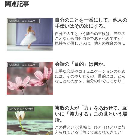
関連記事
自分のことを一番にして、他人の
人間関係、コミュニケーション
手伝いはその次にする。
自分の人生という舞台の主役は、当然の
ことながら自分自身であるべきですが、
気持ちが優しい人は、他人の舞台のお手
伝いばかりしていて、自分の舞台は「主
役不在」だっ...
会話の「目的」は何か。
人間関係、コミュニケーション
上手な会話やコミュニケーションのため
には、そのやりとりの、目的とは、どん
なことなのかを、自分の中でしっかりと
とらえて置くことが大切です。そこがは
っきりしてい...
複数の人が「力」をあわせて、互
スピリチュアル全般
いに「協力する」この世という場
所。
この世という場所は、ひとりひとりに与
えられている（備えて生まれてきてい