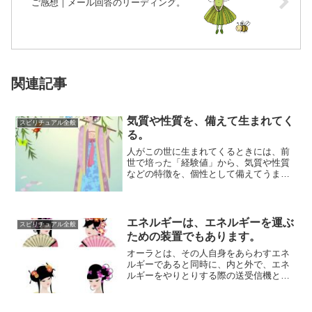
ご感想｜メール回答のリーディング。
関連記事
気質や性質を、備えて生まれてく
スピリチュアル全般
る。
人がこの世に生まれてくるときには、前
世で培った「経験値」から、気質や性質
などの特徴を、個性として備えてうまれ
てきます。そうした特徴が、両親や祖父
母と共通して...
エネルギーは、エネルギーを運ぶ
スピリチュアル全般
ための装置でもあります。
オーラとは、その人自身をあらわすエネ
ルギーであると同時に、内と外で、エネ
ルギーをやりとりする際の送受信機とな
る作用ももちます。つまり「それ自体が
エネルギー」...