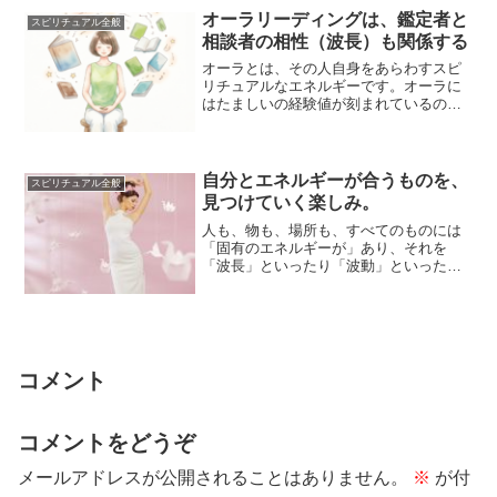
オーラリーディングは、鑑定者と
スピリチュアル全般
相談者の相性（波長）も関係する
オーラとは、その人自身をあらわすスピ
リチュアルなエネルギーです。オーラに
はたましいの経験値が刻まれているの
で、オーラ透視をすることで、その人に
関するさまざま...
自分とエネルギーが合うものを、
スピリチュアル全般
見つけていく楽しみ。
人も、物も、場所も、すべてのものには
「固有のエネルギーが」あり、それを
「波長」といったり「波動」といったり
します。自分のもつ波長と近い領域をも
つ、人、物、場...
コメント
コメントをどうぞ
メールアドレスが公開されることはありません。
※
が付