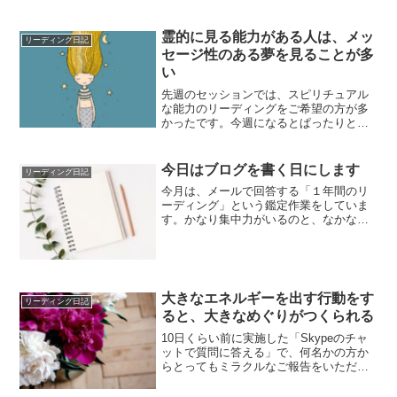
い間があくこ...
霊的に見る能力がある人は、メッ
リーディング日記
セージ性のある夢を見ることが多
い
先週のセッションでは、スピリチュアル
な能力のリーディングをご希望の方が多
かったです。今週になるとぱったりと途
切れて。同じ時期に同じ内容のリーディ
ングが続くの...
今日はブログを書く日にします
リーディング日記
今月は、メールで回答する「１年間のリ
ーディング」という鑑定作業をしていま
す。かなり集中力がいるのと、なかなか
進まないので時間がかかっています💦こ
こ数日、夢の...
大きなエネルギーを出す行動をす
リーディング日記
ると、大きなめぐりがつくられる
10日くらい前に実施した「Skypeのチャ
ットで質問に答える」で、何名かの方か
らとってもミラクルなご報告をいただき
ました。実際の内容とは少し書き換えて
います...