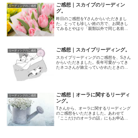
ご感想｜スカイプのリーディン
リーディングのご感想
グ。
昨日のご感想をYさんからいただきまし
た。とっても珍しい姓の方で、お聞きし
てみるとやはり「親類以外で同じ名前の
方には会ったことがない」そうです。
NHKの珍しい...
ご感想｜スカイプリーディング。
リーディングのご感想
スカイプリーディングのご感想を、Sさん
からいただきました。長年可愛がってき
たネコさんが旅立っていかれたときのこ
とを、ご相談いただいた内容です。ご感
想とともに...
ご感想｜オーラに関するリーディ
リーディングのご感想
ング。
Tさんから、オーラに関するリーディング
のご感想をいただきました。あわせて
「ここだけのオーラの話」にもお申込を
いただき、ありがとうございます(^o^)。
この度...