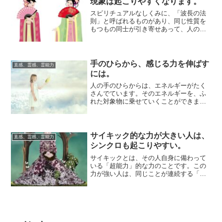
現象は起こりやすくなります。
スピリチュアルなしくみに、「波長の法
則」と呼ばれるものがあり、同じ性質を
もつもの同士が引き寄せあって、人の関
わりがつくられたり、出来事が展開した
りするように...
手のひらから、感じる力を伸ばす
直感、霊感、霊能力
には。
人の手のひらからは、エネルギーがたく
さんでています。そのエネルギーを、ふ
れた対象物に乗せていくことができます
し、または、対象物のエネルギーを、手
のひらに「感...
サイキック的な力が大きい人は、
直感、霊感、霊能力
シンクロも起こりやすい。
サイキックとは、その人自身に備わって
いる「超能力」的な力のことです。この
力が強い人は、同じことが連続する「シ
ンクロ」も経験しやすいようです。自分
の中に、現象...