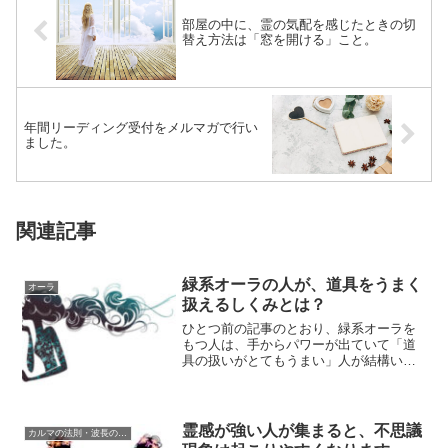
部屋の中に、霊の気配を感じたときの切
替え方法は「窓を開ける」こと。
年間リーディング受付をメルマガで行い
ました。
関連記事
緑系オーラの人が、道具をうまく
オーラ
扱えるしくみとは？
ひとつ前の記事のとおり、緑系オーラを
もつ人は、手からパワーが出ていて「道
具の扱いがとてもうまい」人が結構いま
す。実際に緑系オーラをもつ人は、これ
までの経験を...
霊感が強い人が集まると、不思議
カルマの法則・波長の法則