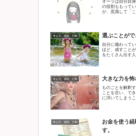
オーラは自分自身
の役割ももってい
が、意識して「こう
選ぶことがで
考え方、感情、行動
自分に備わってい
ほど、成すことが
をたくさん出す人生
大きな力を怖
考え方、感情、行動
ものごとを解釈す
ことを言い、でき
に浮いてしまうこと
お金を使う経
考え方、感情、行動
す。