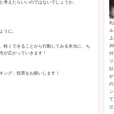
と考えたらいいのではないでしょうか。
札
ル
ように。
上
2
、軽くできることから行動してみる本当に、ち
性が広がっていきます！
付
リ
以
キング」投票をお願いします！
が
の
ン
て
サ