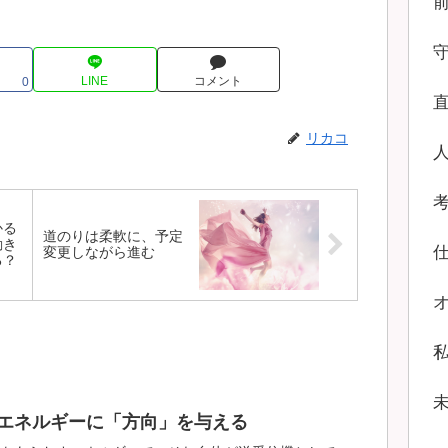
LINE
コメント
0
リカコ
かる
道のりは柔軟に、予定
動き
変更しながら進む
る？
エネルギーに「方向」を与える