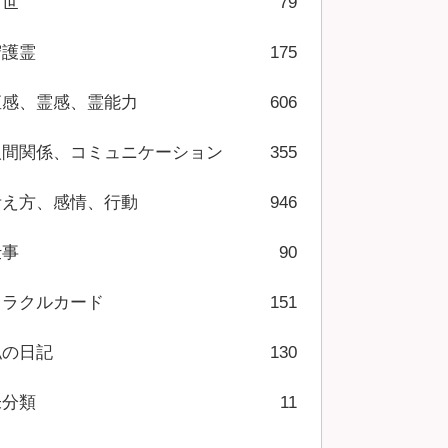
前世
79
守護霊
175
直感、霊感、霊能力
606
人間関係、コミュニケーション
355
考え方、感情、行動
946
仕事
90
オラクルカード
151
私の日記
130
未分類
11