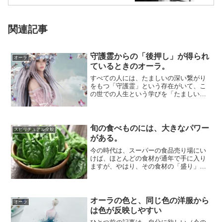
関連記事
守護霊からの「後押し」が得られ
オーラ
ているときのオーラ。
すべての人には、たましいの深い繋がり
をもつ「守護霊」という存在がいて、こ
の世での人生という学びを「たましいの
観点から見守り導く」役割をしていま
す。守護霊との...
旬の食べものには、大きなパワー
スピリチュアル全般
がある。
今の時代は、スーパーの食品売り場にい
けば、ほとんどの食材が通年で手に入り
ますが、やはり、その食材の「盛り」
「旬」の時期は、食べものがもつエネル
ギーが大きいこ...
オーラの色と、同じ色の洋服から
オーラ
は色が反映しやすい