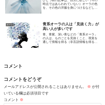
ひとつ前の記事は、自分に欲しい（今の
時点ではあらわれていない）オーラの色
を、その色の洋服を身につけるなどし
て、オーラの色を変えることは可能か、
という観点から...
青系オーラの人は「見抜く力」が
オーラ
高い人が多いです
青、青紫、深い青などの「青系オーラ」
の人は、ものごとを見抜くこと、視覚を
通して情報を得る（非言語情報を得る）
ことなど、全般的に、見ることに関連す
る力が高いで...
コメント
コメントをどうぞ
メールアドレスが公開されることはありません。
※
が付
いている欄は必須項目です
コメント
※