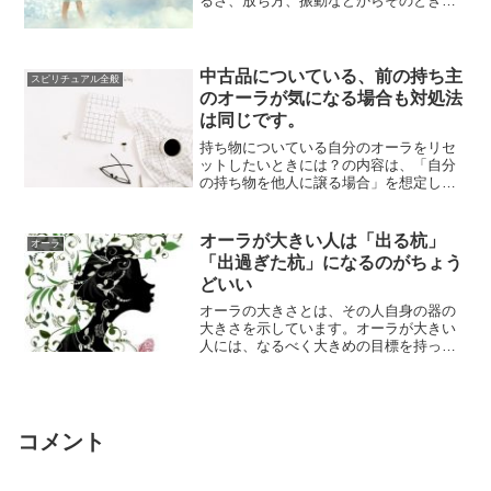
るさ、放ち方、振動などからそのときの
状態がわかり、近い未来の可能性があら
われることも...
中古品についている、前の持ち主
スピリチュアル全般
のオーラが気になる場合も対処法
は同じです。
持ち物についている自分のオーラをリセ
ットしたいときには？の内容は、「自分
の持ち物を他人に譲る場合」を想定して
文章にまとめたものです。自分のエネル
ギーがついて...
オーラが大きい人は「出る杭」
オーラ
「出過ぎた杭」になるのがちょう
どいい
オーラの大きさとは、その人自身の器の
大きさを示しています。オーラが大きい
人には、なるべく大きめの目標を持って
いくことを私は勧めています。ちょっと
の努力と工夫...
コメント