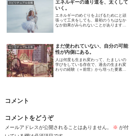
エネルギーの通り道を、太くして
スピリチュアル全般
いく。
エネルギーのめぐりを上げるためにと頑
張って工夫をしても、最初のうちはなか
なか効果がみられないことがあります。
これはとりくみが間違っているのではな
く、エネルギ...
まだ使われていない、自分の可能
スピリチュアル全般
性が内側にある。
人は何度も生まれ変わって、たましいの
学びをしている存在で、過去の生まれ変
わりの経験（＝前世）から培った要素
を、今世にも持ち越しています。今世の
経験では、まっ...
コメント
コメントをどうぞ
メールアドレスが公開されることはありません。
※
が付
いている欄は必須項目です