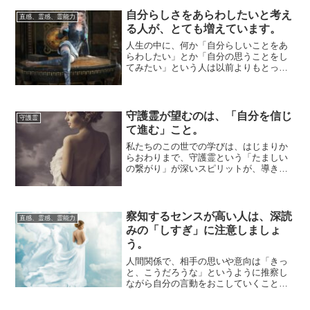
―のしくみは、...
自分らしさをあらわしたいと考え
直感、霊感、霊能力
る人が、とても増えています。
人生の中に、何か「自分らしいことをあ
らわしたい」とか「自分の思うことをし
てみたい」という人は以前よりもとって
も増えた印象です。たぶん理由は二つあ
って、ひとつ...
守護霊が望むのは、「自分を信じ
守護霊
て進む」こと。
私たちのこの世での学びは、はじまりか
らおわりまで、守護霊という「たましい
の繋がり」が深いスピリットが、導きを
しています。この人生の学びは、私たち
の自主性が尊...
察知するセンスが高い人は、深読
直感、霊感、霊能力
みの「しすぎ」に注意しましょ
う。
人間関係で、相手の思いや意向は「きっ
と、こうだろうな」というように推察し
ながら自分の言動をおこしていくこと
は、よい関係をつくるために「ある程度
は」大切なこと...