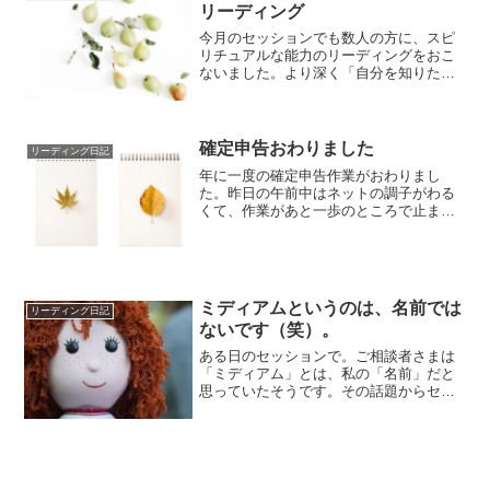
リーディング
今月のセッションでも数人の方に、スピ
リチュアルな能力のリーディングをおこ
ないました。より深く「自分を知りた
い」という目的でのご希望が多かったで
す。５年とか、...
確定申告おわりました
リーディング日記
年に一度の確定申告作業がおわりまし
た。昨日の午前中はネットの調子がわる
くて、作業があと一歩のところで止まっ
てしまい焦りましたが、その後復旧し、
送信までおえる...
ミディアムというのは、名前では
リーディング日記
ないです（笑）。
ある日のセッションで。ご相談者さまは
「ミディアム」とは、私の「名前」だと
思っていたそうです。その話題からセッ
ションがスタートしまして、ミディアム
とは「霊媒」...