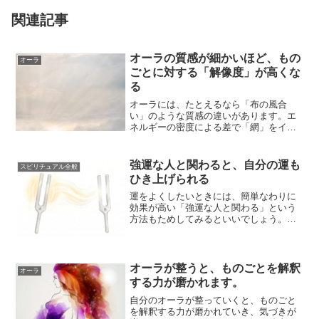
関連記事
オーラの質感が細かいほど、もの
オーラ
ごとに対する「解像度」が高くな
る
オーラには、たとえるなら「布の風合
い」のような質感の違いがあります。エ
ネルギーの密度による差で「網」をイメ
ージするとわかりやすいです。網目が粗
いひともいれば...
強運な人と関わると、自分の運も
スピリチュアル全般
ひき上げられる
運をよくしたいときには、簡単なわりに
効果が高い「強運な人と関わる」という
方法もためしてみるといいでしょう。自
分が欲しい運をもっていそうな人と関わ
ることで、自...
オーラが整うと、ものごとを解釈
オーラ
する力が磨かれます。
自分のオーラが整っていくと、ものごと
を解釈する力が磨かれていき、気づきが