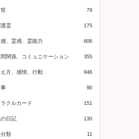
前世
79
守護霊
175
直感、霊感、霊能力
606
人間関係、コミュニケーション
355
考え方、感情、行動
946
仕事
90
オラクルカード
151
私の日記
130
未分類
11