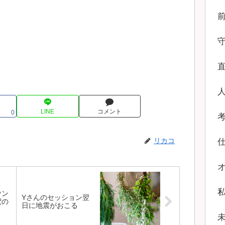
LINE
コメント
0
リカコ
ウン
Yさんのセッション翌
釈の
日に地震がおこる