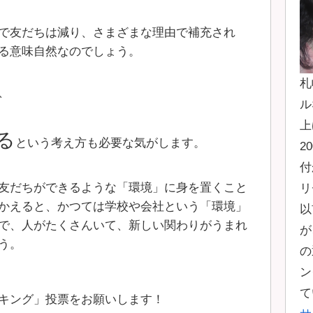
で友だちは減り、さまざまな理由で補充され
る意味自然なのでしょう。
札
、
ル
上
る
という考え方も必要な気がします。
2
付
友だちができるような「環境」に身を置くこと
リ
かえると、かつては学校や会社という「環境」
以
で、人がたくさんいて、新しい関わりがうまれ
が
う。
の
ン
て
キング」投票をお願いします！