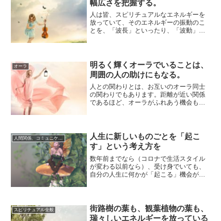
幅広さを把握する。
人は皆、スピリチュアルなエネルギーを
放っていて、そのエネルギーの振動のこ
とを、「波長」といったり、「波動」と
いったりするようです。振動する領域
は、上から下ま...
明るく輝くオーラでいることは、
オーラ
周囲の人の助けにもなる。
人との関わりとは、お互いのオーラ同士
の関わりでもあります。距離が近い関係
であるほど、オーラがふれあう機会も多
くなり、やりとりするエネルギーのボリ
ュームも増え...
人生に新しいものごとを「起こ
人間関係、コミュニケーション
す」という考え方を
数年前までなら（コロナで生活スタイル
が変わる以前なら）、受け身でいても、
自分の人生に何かが「起こる」機会がた
くさんありました。人との距離が近くて
関わりが無数...
街路樹の葉も、観葉植物の葉も、
スピリチュアル全般
瑞々しいエネルギーを放っている