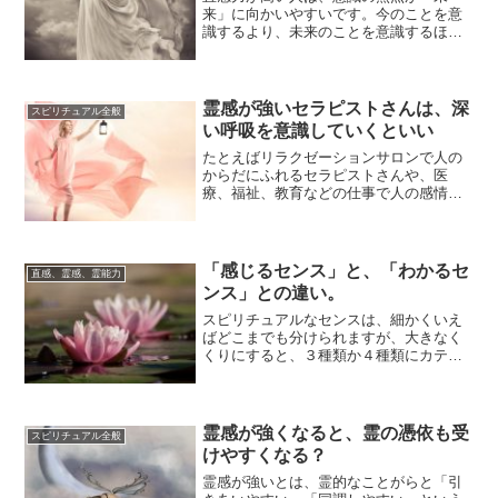
来」に向かいやすいです。今のことを意
識するより、未来のことを意識するほう
が得意で自然にできてしまいます。直感
するというのは...
霊感が強いセラピストさんは、深
スピリチュアル全般
い呼吸を意識していくといい
たとえばリラクゼーションサロンで人の
からだにふれるセラピストさんや、医
療、福祉、教育などの仕事で人の感情を
あつかう役割をする人たちは、相手のエ
ネルギーを「自...
「感じるセンス」と、「わかるセ
直感、霊感、霊能力
ンス」との違い。
スピリチュアルなセンスは、細かくいえ
ばどこまでも分けられますが、大きなく
くりにすると、３種類か４種類にカテゴ
ライズされます。３種類とするなら、
「見る」「聞く...
霊感が強くなると、霊の憑依も受
スピリチュアル全般
けやすくなる？
霊感が強いとは、霊的なことがらと「引