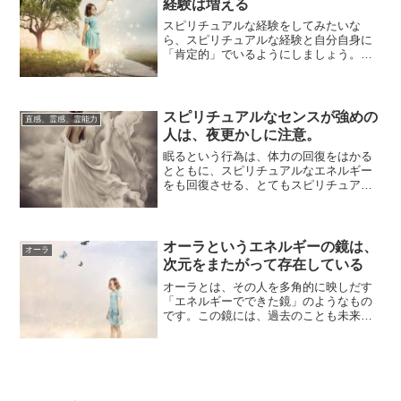
経験は増える
スピリチュアルな経験をしてみたいな
ら、スピリチュアルな経験と自分自身に
「肯定的」でいるようにしましょう。オ
ープンな姿勢でいるほうが、経験する可
能性は上がりま...
スピリチュアルなセンスが強めの
直感、霊感、霊能力
人は、夜更かしに注意。
眠るという行為は、体力の回復をはかる
とともに、スピリチュアルなエネルギー
をも回復させる、とてもスピリチュアル
な行為でもあります。人が眠っている間
の意識は、こ...
オーラというエネルギーの鏡は、
オーラ
次元をまたがって存在している
オーラとは、その人を多角的に映しだす
「エネルギーでできた鏡」のようなもの
です。この鏡には、過去のことも未来の
可能性も、どんな性質をもち何を好んで
いるかという...