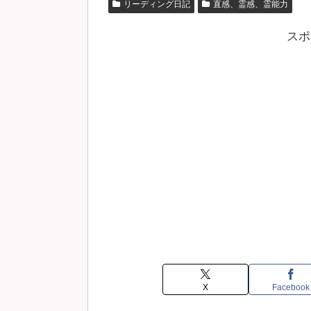
リーディング日記
直感、霊感、霊能力
スポ
X
Facebook