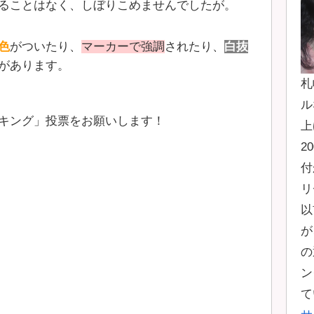
ることはなく、しぼりこめませんでしたが。
色
がついたり、
マーカーで強調
されたり、
白抜
があります。
札
ル
キング」投票をお願いします！
上
2
付
リ
以
が
の
ン
て