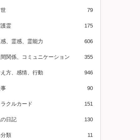
前世
79
守護霊
175
直感、霊感、霊能力
606
人間関係、コミュニケーション
355
考え方、感情、行動
946
仕事
90
オラクルカード
151
私の日記
130
未分類
11