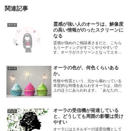
関連記事
霊感が強い人のオーラは、解像度
オーラ
の高い情報がのったスクリーンに
なる
霊感が強めのご相談者さまだと、こちら
もリーディングがすごくやりやすいで
す。オーラがスクリーンとなってエネル
ギーが映しだされるのですが、とてもわ
かりやすく読み...
オーラの色が、何色くらいある
オーラ
か。
性格や性質という、元から備わっている
本質的な特徴をあらわすオーラは、頭の
上のほうにあらわれます。「あなたのオ
ーラは、赤い色なので、性格が○○です
ね」などと表...
オーラの受信機が発達している
オーラ
と、どうしても周囲の影響は受け
やすい
オーラにはエネルギーの送受信機として