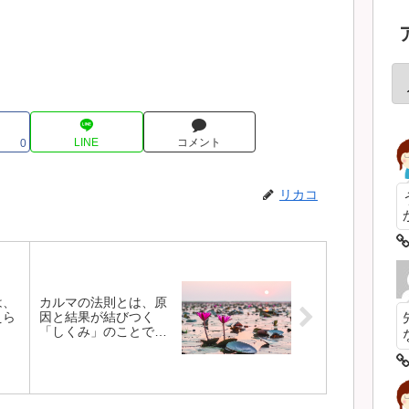
LINE
コメント
0
リカコ
は、
カルマの法則とは、原
えら
因と結果が結びつく
「しくみ」のことで
す。