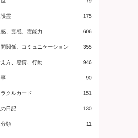
前世
79
守護霊
175
直感、霊感、霊能力
606
人間関係、コミュニケーション
355
考え方、感情、行動
946
仕事
90
オラクルカード
151
私の日記
130
未分類
11