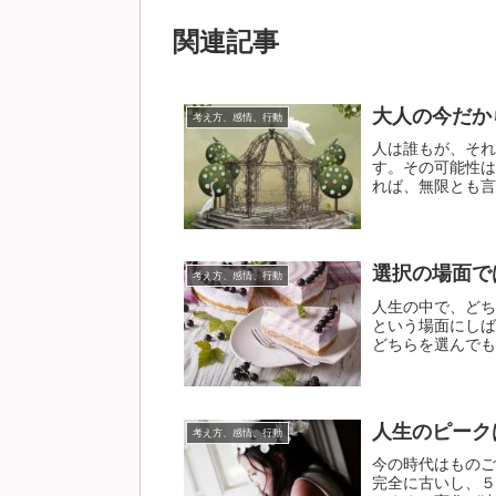
関連記事
大人の今だか
考え方、感情、行動
人は誰もが、それ
す。その可能性は
れば、無限とも言え
選択の場面で
考え方、感情、行動
人生の中で、どち
という場面にしば
どちらを選んでも、
人生のピーク
考え方、感情、行動
今の時代はものご
完全に古いし、５