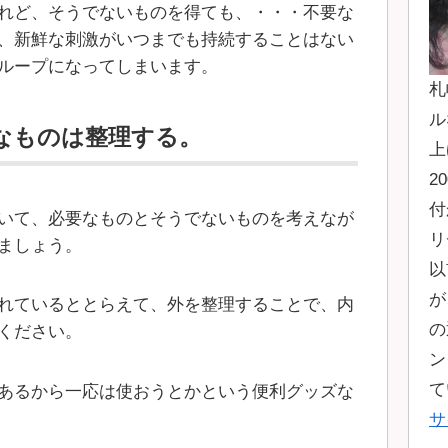
れど、そうでないものを得ても、・・・不要な
、新鮮な刺激がいつまでも持続することはない
ループになってしまいます。
札
ル
なものは整理する。
上
2
付
いて、必要なものとそうでないものを考えなが
リ
ましょう。
以
が
れているととらえて、外を整理することで、内
の
ください。
ン
て
あるから一応は使おうとかという便利グッズな
サ