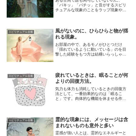
ある空間で誰も関与していないのに、
「パキッ」「パチッ」と音がするスピリ
チュアルな現象のことをラップ現象やラ
ップ音といいます。物理的な湿度などに
よる「きしみ」...
風がないのに、ひらひらと物が揺
スピリチュアル全般
れる現象。
お部屋の中で、あるモノがひとつだけ
「揺れているように動いている」のを目
撃した経験をもつ方は結構いらっしゃる
のではないでしょうか。たとえば、たく
さんのハンカチ...
疲れているときは、眠ることが何
スピリチュアル全般
よりの回復方法。
気力も体力も消耗しているときの回復方
法として、一番効果的なのは「眠るこ
と」です。肉体的な機能を休ませる作用
はもちろんのこと、スピリチュアル的に
みても、眠ると...
霊的な現象には、メッセージは含
スピリチュアル全般
まれないものも意外と多い
霊感が強い人とは、霊的なエネルギーと