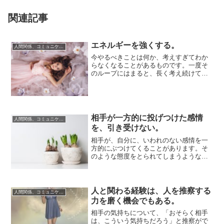
関連記事
エネルギーを強くする。
人間関係、コミュニケーション
今やるべきことは何か、考えすぎてわか
らなくなることがあるものです。一度そ
のループにはまると、長く考え続けても
結果は同じになるので、気分転換もかね
て、違う観点...
相手が一方的に投げつけた感情
人間関係、コミュニケーション
を、引き受けない。
相手が、自分に、いわれのない感情を一
方的にぶつけてくることがあります。そ
のような態度をとられてしまうような原
因が自分にあって、反省しなければなら
ないケースは...
人と関わる経験は、人を推察する
人間関係、コミュニケーション
力を磨く機会でもある。
相手の気持ちについて、「おそらく相手
は、こういう気持ちだろう」と推察がで