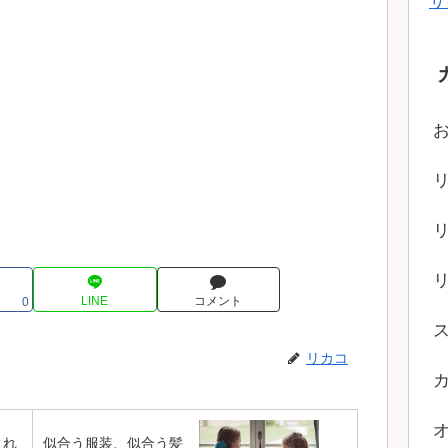
サ
LINE
コメント
0
リカコ
くれ
似合う服装、似合う髪