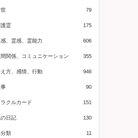
前世
79
守護霊
175
直感、霊感、霊能力
606
人間関係、コミュニケーション
355
考え方、感情、行動
946
仕事
90
オラクルカード
151
私の日記
130
未分類
11