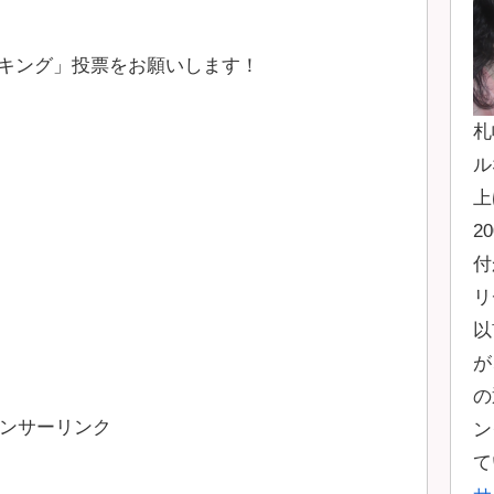
キング」投票をお願いします！
札
ル
上
2
付
リ
以
が
の
ンサーリンク
ン
て