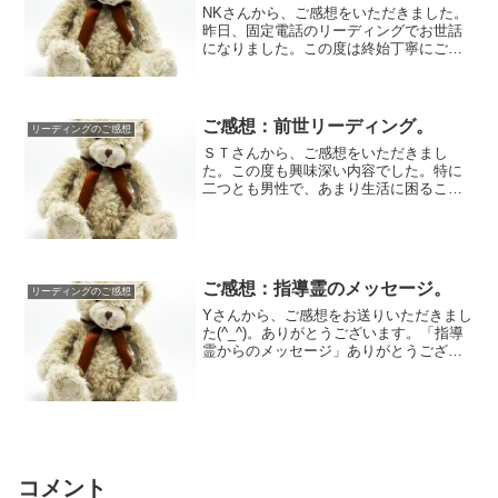
NKさんから、ご感想をいただきました。
昨日、固定電話のリーディングでお世話
になりました。この度は終始丁寧にご対
応いただき、ありがとうございました。
オーラにつ...
ご感想：前世リーディング。
リーディングのご感想
ＳＴさんから、ご感想をいただきまし
た。この度も興味深い内容でした。特に
二つとも男性で、あまり生活に困ること
が無かったの辺りが、妙に納得、という
か。 仕事では...
ご感想：指導霊のメッセージ。
リーディングのご感想
Yさんから、ご感想をお送りいただきまし
た(^_^)。ありがとうございます。「指導
霊からのメッセージ」ありがとうござい
ました。先日、電話でのリーディングを
受け...
コメント