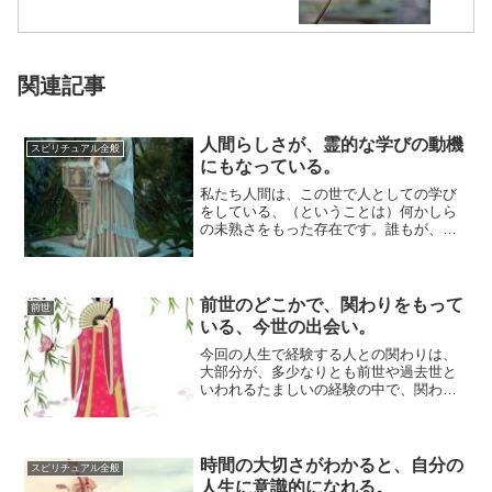
関連記事
人間らしさが、霊的な学びの動機
スピリチュアル全般
にもなっている。
私たち人間は、この世で人としての学び
をしている、（ということは）何かしら
の未熟さをもった存在です。誰もが、た
ましいのレベルの意識では、「人生の経
験を通して、...
前世のどこかで、関わりをもって
前世
いる、今世の出会い。
今回の人生で経験する人との関わりは、
大部分が、多少なりとも前世や過去世と
いわれるたましいの経験の中で、関わり
をもっているものです。家族や恩師とい
うような関わ...
時間の大切さがわかると、自分の
スピリチュアル全般
人生に意識的になれる。