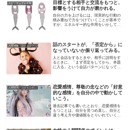
目標とする相手と交流をもつと、
スピリチュアル全般
影響をうけて自力が磨かれる。
自分の力を上げるには、現実的な行動の
積み重ねで力をつけていくことが基本で
すが、エネルギー的な作用をいかして、
力がある相手から影響を受けるという方
法があります...
話のスタートが、「否定から」に
人間関係、コミュニケーション
なっていないか振り返ってみる。
人と会話をするときや、相手に説明をす
るときに、「まず否定をしてから、本題
に入る」という会話パターンになってし
まう人がいます。こういう会話スタイル
は、相手にあ...
恋愛感情、尊敬の念などの「好意
人間関係、コミュニケーション
的な感情」を自分の中で動かして
いこう。
過去記事でも書いたとおり、恋愛感情を
もつことは、自分を見つめ直し、自分と
違う考え方や価値観をとりいれていく学
びの機会でもあります。恋愛感情とまで
はいかなくて...