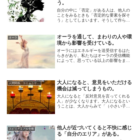
う。
自分の中に「否定」がある人は、他人の
ことをみるときも「否定的な要素を探そ
う」としてしまいます。そうして作られ
た人間関係は、なかなかうまくいかない
か、最初はよ...
オーラを通して、まわりの人や環
オーラ
境から影響を受けている。
オーラにはエネルギーを送受信するはた
らきがあり、私たちはオーラの受信機能
によって、思っている以上の影響をまわ
りの環境や人から受けています。自分で
決めたつもり...
大人になると、意見をいただける
人間関係、コミュニケーション
機会は減ってしまうもの。
大人になると「反対意見を言ってくれる
人」が少なくなります。大人になるとい
うことは、大人からみて「（小さい子ど
ものような）助けなければならない存在
では、なくな...
他人が近づいてくると不快に感じ
スピリチュアル全般
る「自分のエリア」がある。