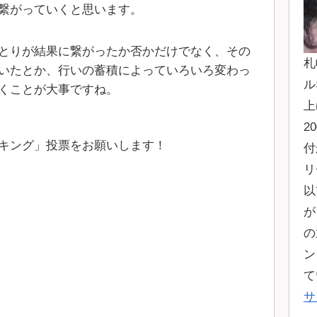
繋がっていくと思います。
とりが結果に繋がったか否かだけでなく、その
札
いたとか、行いの蓄積によっていろいろ変わっ
ル
くことが大事ですね。
上
2
キング」投票をお願いします！
付
リ
以
が
の
ン
て
サ