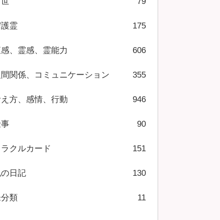
前世
79
守護霊
175
直感、霊感、霊能力
606
人間関係、コミュニケーション
355
考え方、感情、行動
946
仕事
90
オラクルカード
151
私の日記
130
未分類
11