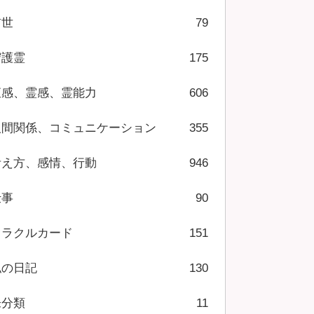
前世
79
守護霊
175
直感、霊感、霊能力
606
人間関係、コミュニケーション
355
考え方、感情、行動
946
仕事
90
オラクルカード
151
私の日記
130
未分類
11