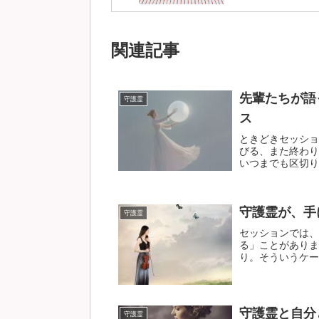
関連記事
先輩たちが語
守護霊
ス
ときどきセッショ
びる、また終わり
いつまでも区切りが
守護霊が、手
守護霊
セッションでは、
る」ことがありま
り。そういうケース
守護霊と自分
守護霊