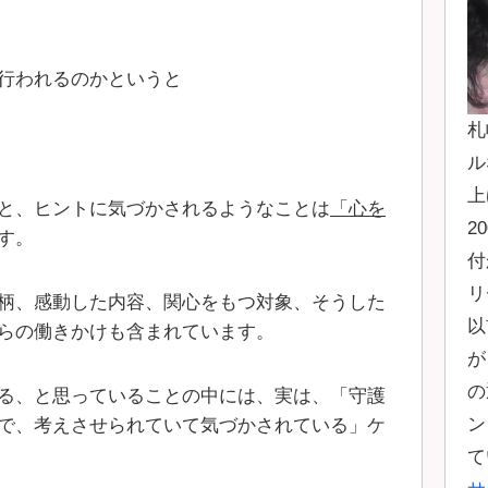
行われるのかというと
札
ル
上
と、ヒントに気づかされるようなことは
「心を
2
す。
付
リ
柄、感動した内容、関心をもつ対象、そうした
以
らの働きかけも含まれています。
が
の
る、と思っていることの中には、実は、「守護
ン
で、考えさせられていて気づかされている」ケ
て