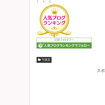
↓ ↓ ↓
守護霊
スポ