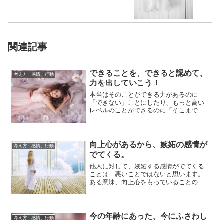
関連記事
できることを、できると認めて、
考え方、感情、行動
力を出していこう！
本当はそのことができる力があるのに
「できない」ことにしたり、もっと高い
レベルのことができるのに「そこまでは
無理」としていたり、私たちはなぜか、
本当の力をあら...
向上心があるから、嫉妬の感情が
考え方、感情、行動
でてくる。
他人に対して、嫉妬する感情がでてくる
ことは、悪いことではないと思います。
ある意味、向上心をもっていることのあ
らわれですからね。嫉妬で苦しくなった
ら、このよう...
今の年齢にあった、今にふさわし
考え方、感情、行動