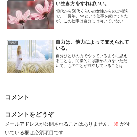
い生き方をすればいい。
40代から50代くらいの女性からのご相談
で、「長年、○○という仕事を続けてきた
が、この仕事は自分には向いていないの
ではないか」という、お仕事のお悩みを
お聞か...
自力は、他力によって支えられて
守護霊
いる。
自分ひとりの力でやっているように思え
ることも、間接的には誰かの力をいただ
いて、ものごとが成立していることは多
いです。たとえば、働きかけをする相手
がいてくれる...
コメント
コメントをどうぞ
メールアドレスが公開されることはありません。
※
が付
いている欄は必須項目です