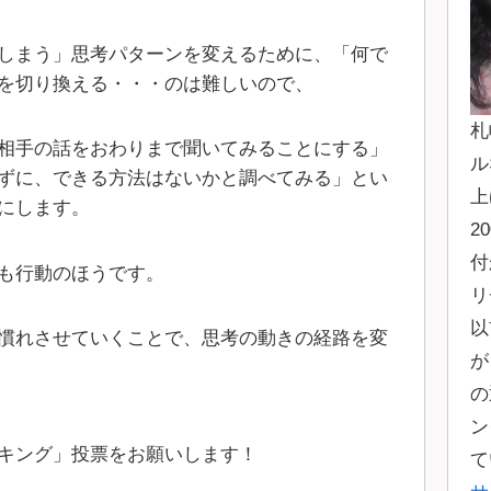
しまう」思考パターンを変えるために、「何で
を切り換える・・・のは難しいので、
札
相手の話をおわりまで聞いてみることにする」
ル
ずに、できる方法はないかと調べてみる」とい
上
にします。
2
付
も行動のほうです。
リ
以
慣れさせていくことで、思考の動きの経路を変
が
の
ン
キング」投票をお願いします！
て