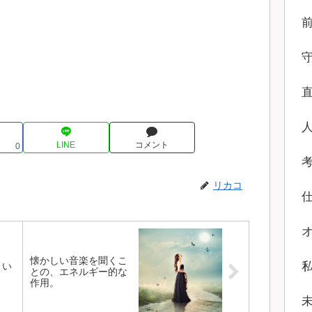
LINE
コメント
0
リカコ
懐かしい音楽を聞くこ
とい
との、エネルギー的な
作用。