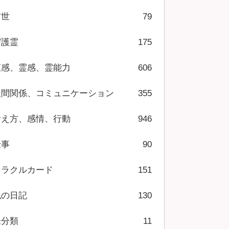
前世
79
守護霊
175
直感、霊感、霊能力
606
人間関係、コミュニケーション
355
考え方、感情、行動
946
仕事
90
オラクルカード
151
私の日記
130
未分類
11