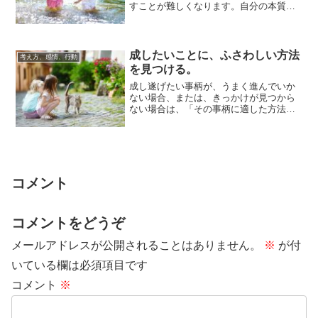
すことが難しくなります。自分の本質と
近いことを選び、成果をたくさん出す人
生もあれば、...
成したいことに、ふさわしい方法
考え方、感情、行動
を見つける。
成し遂げたい事柄が、うまく進んでいか
ない場合、または、きっかけが見つから
ない場合は、「その事柄に適した方法
で、取り組んでいるか」という観点から
再確認をしてみ...
コメント
コメントをどうぞ
メールアドレスが公開されることはありません。
※
が付
いている欄は必須項目です
コメント
※