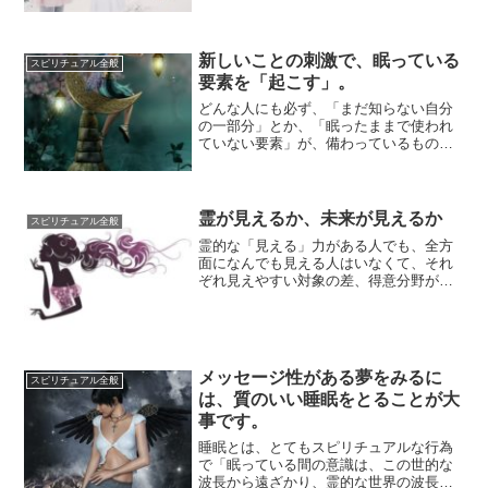
が起こる時期は、ちょっと立ち止まっ
て、過去から今...
新しいことの刺激で、眠っている
スピリチュアル全般
要素を「起こす」。
どんな人にも必ず、「まだ知らない自分
の一部分」とか、「眠ったままで使われ
ていない要素」が、備わっているもので
す。知らない部分を知っていく、眠って
いるものを起...
霊が見えるか、未来が見えるか
スピリチュアル全般
霊的な「見える」力がある人でも、全方
面になんでも見える人はいなくて、それ
ぞれ見えやすい対象の差、得意分野があ
ります。たとえば、霊を見ることはよく
あるが、予知...
メッセージ性がある夢をみるに
スピリチュアル全般
は、質のいい睡眠をとることが大
事です。
睡眠とは、とてもスピリチュアルな行為
で「眠っている間の意識は、この世的な
波長から遠ざかり、霊的な世界の波長に