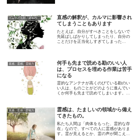
いように「ほどよく」を意識することが
大事です。好...
直感の解釈が、カルマに影響され
カルマの法則・波長の法則
てしまうこともあります
たとえば、自分がすべきことをしないで
先延ばしばかりしてしまったり、自分の
ことだけを正当化しすぎてしまった
り‥‥‥。わたしたちは完璧ではないの
で、こういうこと...
何手も先まで読める勘のいい人
直感、霊感、霊能力
は、プロセスを埋める作業は苦手
になる
霊的なアンテナが高くのびている勘のい
い人は、ものごとがどのように進んでい
くか何手も先まで読めてしまいます。な
かでも「自分と相性がいい事柄」ならば
なおのこと、...
霊感は、たましいの領域から備え
直感、霊感、霊能力
てきたもの。
私たち人間は「肉体をもった、霊的な存
在」なので、すべての人に霊感がありま
す。霊が見えるとか、霊の声が聞こえる
ことだけが霊感ではなく、ほかにもさま