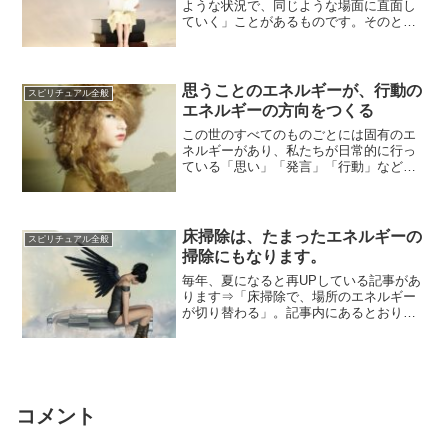
ような状況で、同じような場面に直面し
ていく」ことがあるものです。そのとき
どきで相手は違っていて、内容もまった
く同じではな...
思うことのエネルギーが、行動の
スピリチュアル全般
エネルギーの方向をつくる
この世のすべてのものごとには固有のエ
ネルギーがあり、私たちが日常的に行っ
ている「思い」「発言」「行動」などに
も行いのエネルギーがあります。そう考
えてみると、...
床掃除は、たまったエネルギーの
スピリチュアル全般
掃除にもなります。
毎年、夏になると再UPしている記事があ
ります⇒「床掃除で、場所のエネルギー
が切り替わる」。記事内にあるとおり、
抜けていくエネルギーは「流れ」「めぐ
り」の一環...
コメント