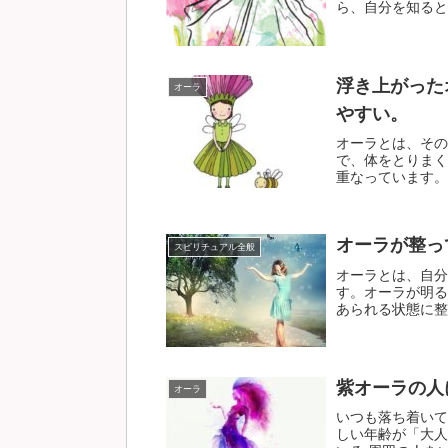
ら、自分を知るとい
浮き上がった
オーラ
やすい。
オーラとは、その
で、体をとりまく
重なっています。本
オーラが整っ
スピリチュアル全般
オーラとは、自分
す。オーラが明る
あられる状態に整っ
紫オーラの人
オーラ
いつも落ち着いて
しい年齢が「大人