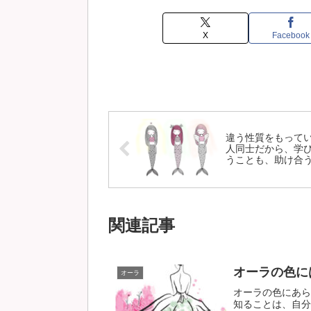
X
Facebook
違う性質をもって
人同士だから、学
うことも、助け合
ともできます。
関連記事
オーラの色に
オーラ
オーラの色にあら
知ることは、自分