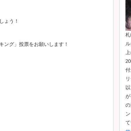
しょう！
札
ル
キング」投票をお願いします！
上
2
付
リ
以
が
の
ン
て