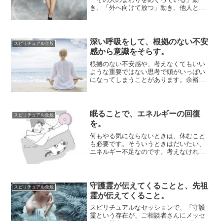
き、「外へ向けて放つ」動き、他人との
間で「交流する」動きなどがあります。
めぐる動きは、...
深い呼吸をして、根拠のない不安
スピリチュアル全般
感から意識をそらす。
根拠のない不安感や、考えなくてもいい
ような重要ではない思考で頭がいっぱい
になってしまうことがあります。余裕が
なくなっているときには、そうなりま
す。自分がその...
眠ることで、エネルギーの回復
スピリチュアル全般
を。
何もやる気にならないときは、休むこと
も必要です。そういうときはだいたい、
エネルギー不足なのです。考えなければ
ならないこと、行動しなければならない
ことがたくさ...
守護霊が伝えてくることと、先祖
スピリチュアル全般
霊が伝えてくること。
スピリチュアルなセッションで、「守護
霊という存在が、ご相談者さんにメッセ