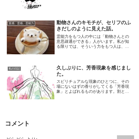
ふだんからすごく...
動物さんのキモチが、セリフのふ
直感、霊感、霊能力
きだしのように見えた話。
霊能力をもつ人の中には「動物さんとの
意思疎通ができる」人がいます。私が知
る限りでは、そういう力をもつ人は、普
段から動物好きだったり、動物を飼って
いたりするケ...
久しぶりに、芳香現象を感じまし
私の日記
た。
スピリチュアルな現象のひとつに、その
場にないはずの香りがしてくる「芳香現
象」とよばれるものがあります。割とよ
くあるのが「家の中にいるのに、植物の
グリーンを感...
コメント