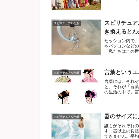
スピリチュア
スピリチュアル全般
き換えるとわ
セッション内で、
やパソコンなどの
「私たちはこの世に
言葉というエ
スピリチュアル全般
言葉には、それぞ
と、それが「言葉
の生活の中で、言葉
器のサイズに
スピリチュアル全般
誰もがそれぞれの
す。器以上の負担
できません。平均よ