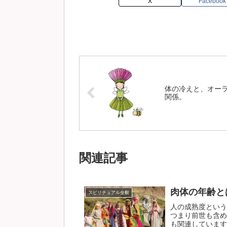
X
Facebook
体の冷えと、オー
関係。
関連記事
肉体の年齢と
スピリチュアル全般
人の成熟度という
つまり前世も含め
も関連しています。