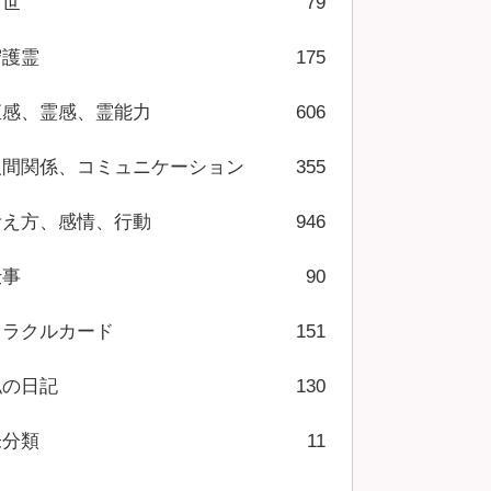
前世
79
守護霊
175
直感、霊感、霊能力
606
人間関係、コミュニケーション
355
考え方、感情、行動
946
仕事
90
オラクルカード
151
私の日記
130
未分類
11