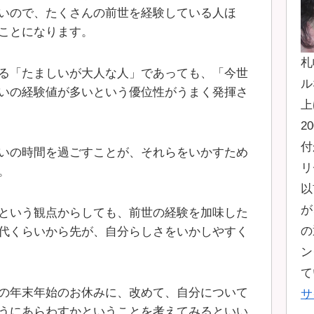
いので、たくさんの前世を経験している人ほ
ことになります。
札
る「たましいが大人な人」であっても、「今世
ル
いの経験値が多いという優位性がうまく発揮さ
上
2
付
いの時間を過ごすことが、それらをいかすため
リ
。
以
が
という観点からしても、前世の経験を加味した
の
代くらいから先が、自分らしさをいかしやすく
ン
て
の年末年始のお休みに、改めて、自分について
サ
うにあらわすかということを考えてみるといい