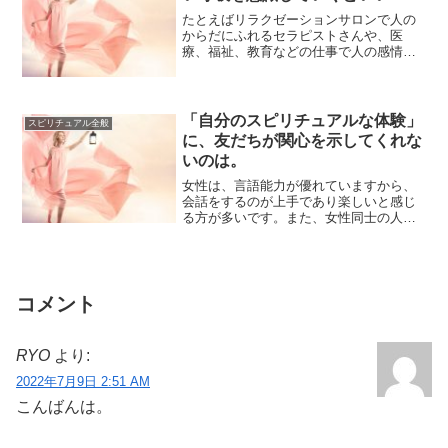
たとえばリラクゼーションサロンで人の
からだにふれるセラピストさんや、医
療、福祉、教育などの仕事で人の感情を
あつかう役割をする人たちは、相手のエ
ネルギーを「自...
「自分のスピリチュアルな体験」
スピリチュアル全般
に、友だちが関心を示してくれな
いのは。
女性は、言語能力が優れていますから、
会話をするのが上手であり楽しいと感じ
る方が多いです。また、女性同士の人間
関係は、共感で繋がりがつくられますの
で、自分が体...
コメント
RYO
より:
2022年7月9日 2:51 AM
こんばんは。