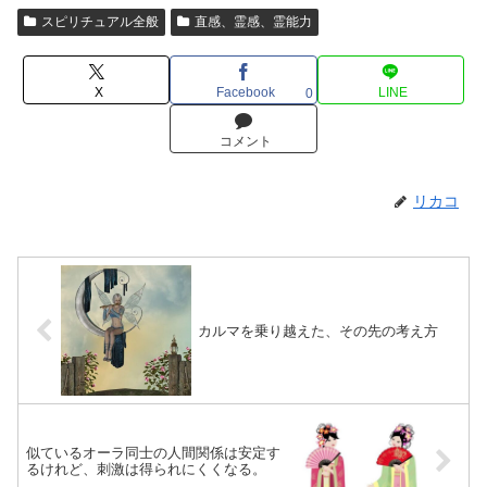
スピリチュアル全般
直感、霊感、霊能力
X
Facebook
LINE
0
コメント
リカコ
カルマを乗り越えた、その先の考え方
似ているオーラ同士の人間関係は安定す
るけれど、刺激は得られにくくなる。