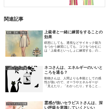
関連記事
上級者と一緒に練習をすることの
直感、霊感、霊能力
効果
瞑想にしても、透視などサイキック能力
をつかう練習にしても、コツをつかむに
は「上級者といっしょに練習する」のが
効果的です。なので私のレッスンでは、
受講生の方だ...
ネコさんは、エネルギーのいいと
スピリチュアル全般
ころを通る？
動物さんは、人間よりも本能としての感
性が強いので、オーラやエネルギーが
「見えたり」「わかったり」することが
あるようです。中でも、ネコさんはエネ
ルギーに敏感で...
霊感が強いセラピストさんは、深
スピリチュアル全般
い呼吸を意識していくといい