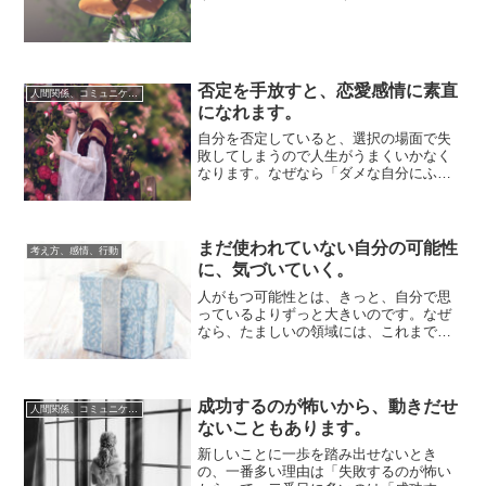
間にひらきがあるからですよね。それが
自分に起因す...
否定を手放すと、恋愛感情に素直
人間関係、コミュニケーション
になれます。
自分を否定していると、選択の場面で失
敗してしまうので人生がうまくいかなく
なります。なぜなら「ダメな自分にふさ
わしい（と思っている）微妙に低めの選
択」を「無意...
まだ使われていない自分の可能性
考え方、感情、行動
に、気づいていく。
人がもつ可能性とは、きっと、自分で思
っているよりずっと大きいのです。なぜ
なら、たましいの領域には、これまでの
生まれ変わり（前世）で培った経験値が
すべて刻まれ...
成功するのが怖いから、動きだせ
人間関係、コミュニケーション
ないこともあります。
新しいことに一歩を踏み出せないとき
の、一番多い理由は「失敗するのが怖い